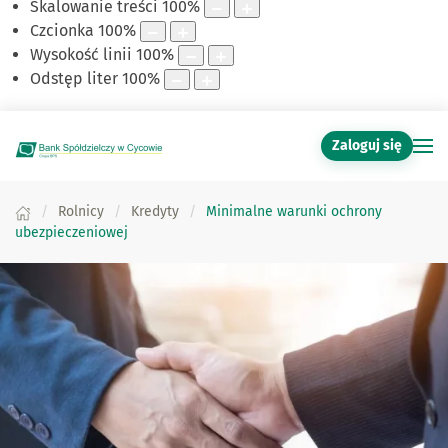
Skalowanie treści
100
%
Czcionka
100
%
Wysokość linii
100
%
Odstęp liter
100
%
Zaloguj się
Rolnicy
Kredyty
Minimalne warunki ochrony
ubezpieczeniowej