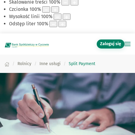
Skalowanie treści
100
%
Czcionka
100
%
Wysokość linii
100
%
Odstęp liter
100
%
Zaloguj się
Rolnicy
Inne usługi
Split Payment