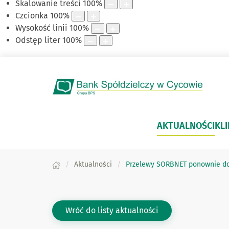
Skalowanie treści
100
%
Czcionka
100
%
Wysokość linii
100
%
Odstęp liter
100
%
AKTUALNOŚCI
KLI
Aktualności
Przelewy SORBNET ponownie dos
Wróć do listy aktualności