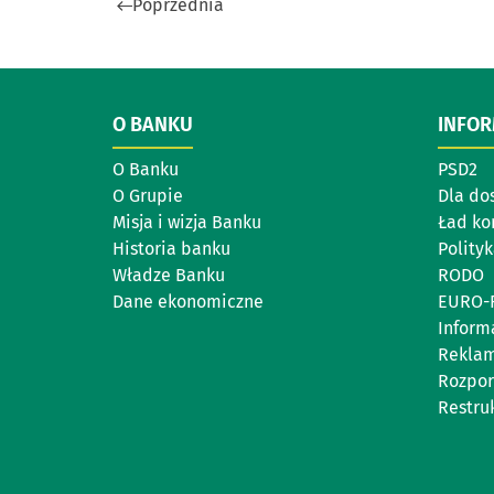
Poprzednia
O BANKU
INFO
O Banku
PSD2
O Grupie
Dla do
Misja i wizja Banku
Ład ko
Historia banku
Polity
Władze Banku
RODO
Dane ekonomiczne
EURO-
Inform
Reklam
Rozpor
Restru