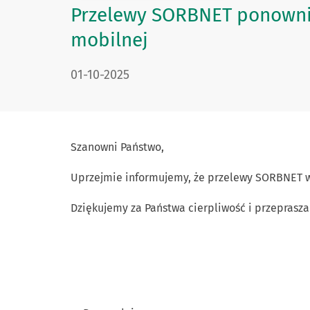
Przelewy SORBNET ponownie
mobilnej
DATA PUBLIKACJI:
01-10-2025
Szanowni Państwo,
Uprzejmie informujemy, że przelewy SORBNET w
Dziękujemy za Państwa cierpliwość i przeprasz