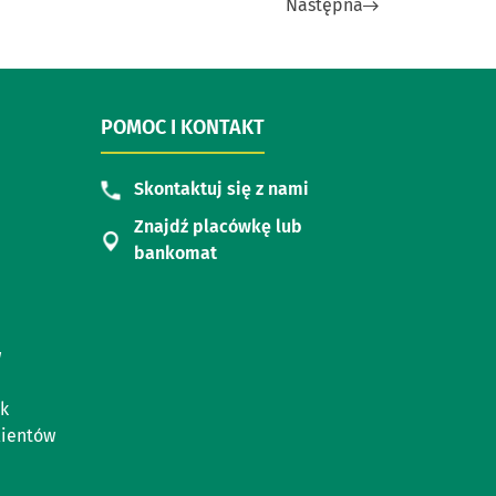
Następna
POMOC I KONTAKT
Skontaktuj się z nami
Znajdź placówkę lub
bankomat
w
k
lientów