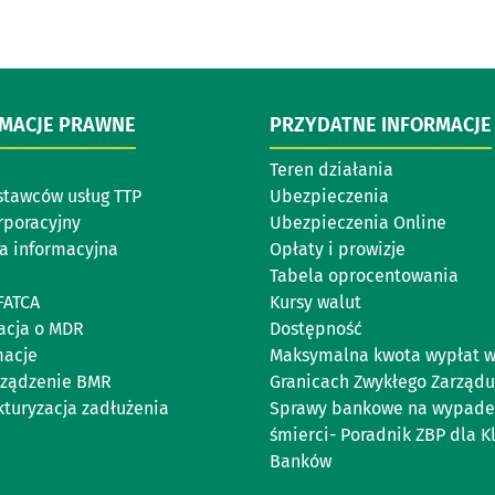
RMACJE PRAWNE
PRZYDATNE INFORMACJE
Teren działania
stawców usług TTP
Ubezpieczenia
rporacyjny
Ubezpieczenia Online
ka informacyjna
Opłaty i prowizje
Tabela oprocentowania
FATCA
Kursy walut
acja o MDR
Dostępność
acje
Maksymalna kwota wypłat 
ządzenie BMR
Granicach Zwykłego Zarządu
kturyzacja zadłużenia
Sprawy bankowe na wypade
śmierci- Poradnik ZBP dla K
Banków