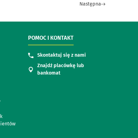
Następna
POMOC I KONTAKT
Skontaktuj się z nami
Znajdź placówkę lub
bankomat
w
k
lientów