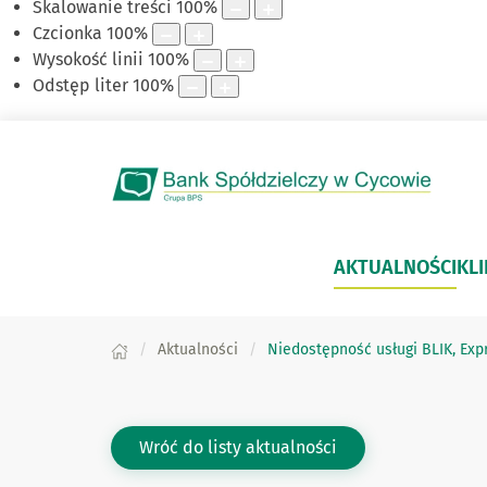
Skalowanie treści
100
%
Czcionka
100
%
Wysokość linii
100
%
Odstęp liter
100
%
AKTUALNOŚCI
KLI
Aktualności
Niedostępność usługi BLIK, Expr
Wróć do listy aktualności