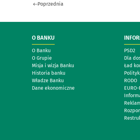
Poprzednia
O BANKU
INFO
O Banku
PSD2
O Grupie
Dla do
Misja i wizja Banku
Ład ko
Historia banku
Polity
Władze Banku
RODO
Dane ekonomiczne
EURO-
Inform
Reklam
Rozpor
Restru