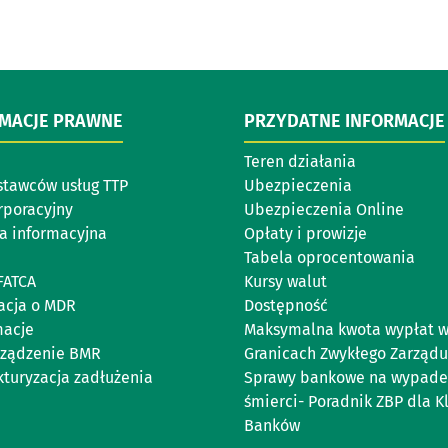
RMACJE PRAWNE
PRZYDATNE INFORMACJE
Teren działania
stawców usług TTP
Ubezpieczenia
rporacyjny
Ubezpieczenia Online
ka informacyjna
Opłaty i prowizje
Tabela oprocentowania
FATCA
Kursy walut
acja o MDR
Dostępność
acje
Maksymalna kwota wypłat 
ządzenie BMR
Granicach Zwykłego Zarządu
kturyzacja zadłużenia
Sprawy bankowe na wypade
śmierci- Poradnik ZBP dla K
Banków