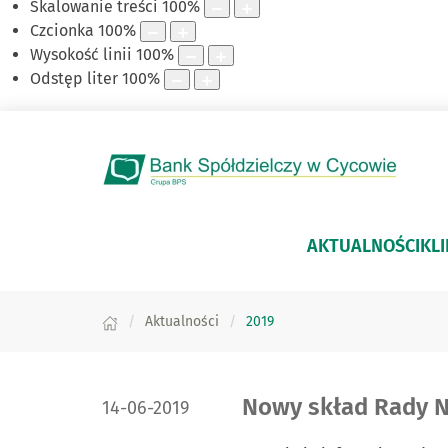
Skalowanie treści
100
%
Czcionka
100
%
Wysokość linii
100
%
Odstęp liter
100
%
AKTUALNOŚCI
KLI
Aktualności
2019
DATA PUBLIKACJI:
Nowy skład Rady N
14-06-2019