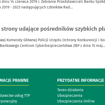
 dniu 14 czerwca 2019 r. Zebranie Przedstawicieli Banku Spół
a 2019 - 2023 następujących członków Rad…
 strony udające pośredników szybkich pł
owej Komendy Głównej Policji Urzędu Ochrony Konkurencji i 
 Bankowego Centrum Cyberbezpieczeństwa ZBP z dnia 15 maj
RMACJE PRAWNE
PRZYDATNE INFORMACJE
Teren działania
stawców usług TTP
Ubezpieczenia
rporacyjny
Ubezpieczenia Online