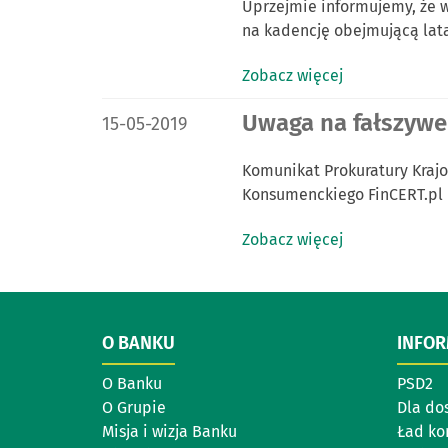
Uprzejmie informujemy, że w
na kadencję obejmującą lat
Zobacz więcej
DATA PUBLIKACJI:
Uwaga na fałszywe
15-05-2019
Komunikat Prokuratury Kraj
Konsumenckiego FinCERT.pl
Zobacz więcej
O BANKU
INFO
O Banku
PSD2
O Grupie
Dla do
Misja i wizja Banku
Ład ko